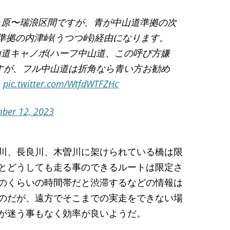
ヶ原〜瑞浪区間ですが、青が中山道準拠の次
準拠の内津峠(うつつ峠)経由になります。
道キャノボ(ハーフ中山道、この呼び方嫌
すが、フル中山道は折角なら青い方お勧め
ん
pic.twitter.com/WtfdWTFZHc
ber 12, 2023
川、長良川、木曽川に架けられている橋は限
とどうしても走る事のできるルートは限定さ
のくらいの時間帯だと渋滞するなどの情報は
のだが、遠方でそこまでの実走をできない場
が迷う事もなく効率が良いようだ。