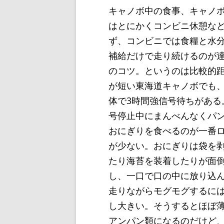
キャノボ中の食事、キャノ
はとにかくコンビニ休憩な
ず、コンビニでは食糧と水
補給だけで走り続けるのが
のコツ。というのは比較的
が短い東海道キャノボでも
体で3時間強信号待ちがある
号停止中にまんべんなくパ
おにぎりを食べるのが一番
が少ない。おにぎりは袋を
たり海苔を装着したりが面
し、一口で口の中に放り込
走りながらモグモグするに
し大きい。そうするとほぼ
アンパン類になるのだけど