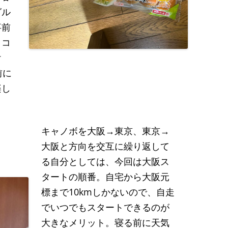
グル
事前
。コ
け
前に
楽し
キャノボを大阪→東京、東京→
大阪と方向を交互に繰り返して
る自分としては、今回は大阪ス
タートの順番。自宅から大阪元
標まで10kmしかないので、自走
でいつでもスタートできるのが
大きなメリット。寝る前に天気