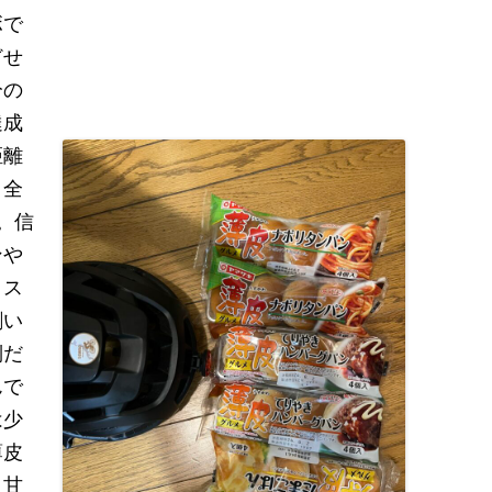
ボで
どせ
分の
達成
距離
、全
。信
ンや
ロス
剥い
倒だ
んで
は少
薄皮
、甘