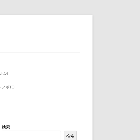
ボOT
ャノボTO
検索
検索