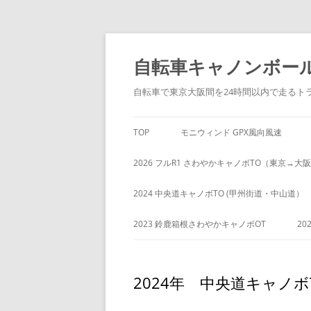
コ
ン
自転車キャノンボー
テ
ン
ツ
自転車で東京大阪間を24時間以内で走るト
へ
ス
キ
TOP
モニウィンド GPX風向風速
ッ
プ
2026 フルR1 さわやかキャノボTO（東京→大
2024 中央道キャノボTO (甲州街道・中山道）
2023 鈴鹿箱根さわやかキャノボOT
20
2024年 中央道キャノ