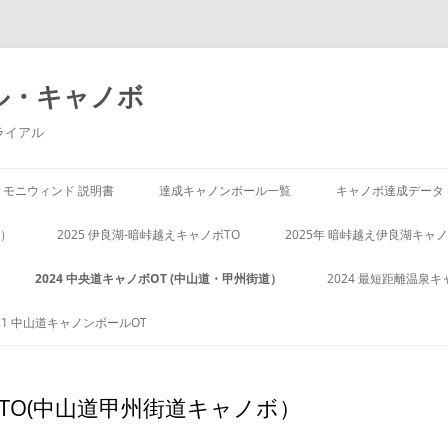
ル・キャノボ
ライアル
モニウィンド 説明書
達成キャノンボール一覧
キャノボ達成データ
阪）
2025 伊良湖-暗峠越えキャノボTO
2025年 暗峠越え伊良湖キャノ
2024 中央道キャノボOT (中山道・甲州街道）
2024 最短距離温泉キ
21 中山道キャノンボールOT
ボTO(中山道甲州街道キャノボ）