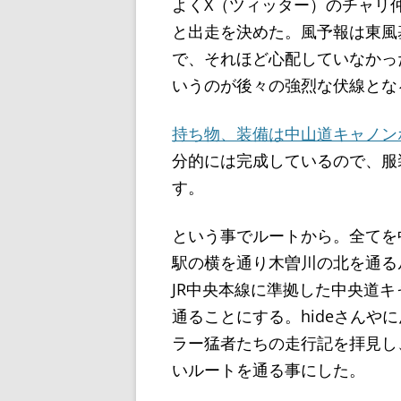
よくX（ツィッター）のチャリ
と出走を決めた。風予報は東風
で、それほど心配していなかっ
いうのが後々の強烈な伏線とな
持ち物、装備は中山道キャノン
分的には完成しているので、服
す。
という事でルートから。全てを
駅の横を通り木曽川の北を通る
JR中央本線に準拠した中央道
通ることにする。hideさんや
ラー猛者たちの走行記を拝見し
いルートを通る事にした。