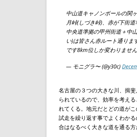
中山道キャノンボールの関
月峠(しづき峠)、赤が下街道
中央道準拠の甲州街道＋中山
い)は皆さん赤ルート通りま
です8km位しか変わりませ
— モニグラ〜 (@y30c)
Decem
名古屋の３つの大きな川、揖斐
られているので、効率を考える
れてくる。地元だとどの道がこ
試走を繰り返す事でよくわかる
合はなるべく大きな道を通る方