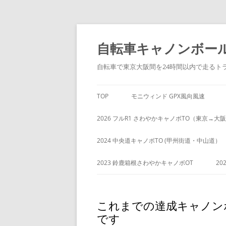
コ
ン
自転車キャノンボー
テ
ン
ツ
自転車で東京大阪間を24時間以内で走るト
へ
ス
キ
TOP
モニウィンド GPX風向風速
ッ
プ
2026 フルR1 さわやかキャノボTO（東京→大
2024 中央道キャノボTO (甲州街道・中山道）
2023 鈴鹿箱根さわやかキャノボOT
20
これまでの達成キャノンボ
です