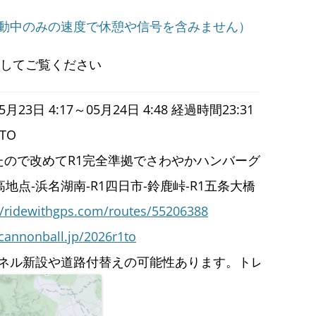
動中のみの速度で休憩や信号を含みません）
ルしてご覧ください
月23日 4:17～05月24日 4:48 経過時間23:31
TO
たので改めてR1完全準拠でさわやかハンバーグ
高地点-浜名湖南-R1四日市-鈴鹿峠-R1五条大橋
//ridewithgps.com/routes/55206388
cannonball.jp/2026r1to
ネル新設や道路付替えの可能性あります。トレースされ