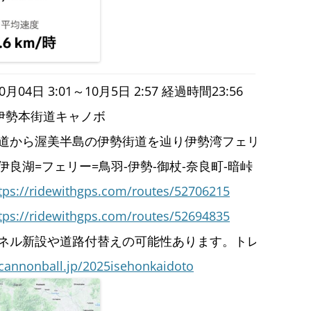
月04日 3:01～10月5日 2:57 経過時間23:56
伊勢本街道キャノボ
道から渥美半島の伊勢街道を辿り伊勢湾フェリーで鳥羽
伊良湖=フェリー=鳥羽-伊勢-御杖-奈良町-暗峠
tps://ridewithgps.com/routes/52706215
tps://ridewithgps.com/routes/52694835
ネル新設や道路付替えの可能性あります。トレースされ
cannonball.jp/2025isehonkaidoto