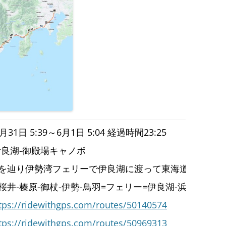
31日 5:39～6月1日 5:04 経過時間23:25
良湖-御殿場キャノボ
を辿り伊勢湾フェリーで伊良湖に渡って東海道を走るキ
桜井-榛原-御杖-伊勢-鳥羽=フェリー=伊良湖-浜松-御殿場
tps://ridewithgps.com/routes/50140574
tps://ridewithgps.com/routes/50969313