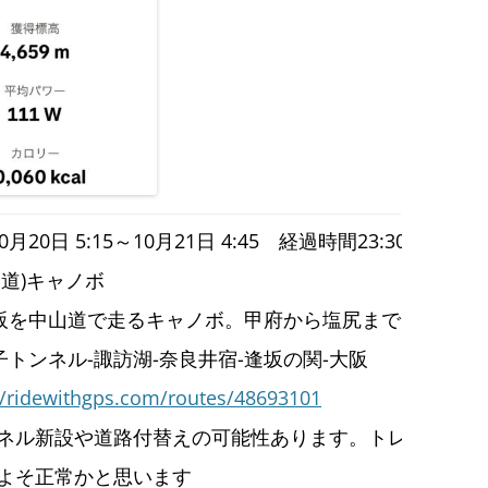
月20日 5:15～10月21日 4:45 経過時間23:30
道)キャノボ
大阪を中山道で走るキャノボ。甲府から塩尻まで向かい風
子トンネル-諏訪湖-奈良井宿-逢坂の関-大阪
//ridewithgps.com/routes/48693101
ネル新設や道路付替えの可能性あります。トレースされ
よそ正常かと思います