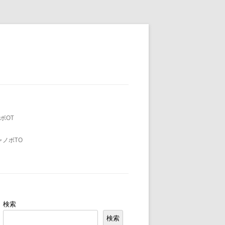
ボOT
ャノボTO
検索
検索