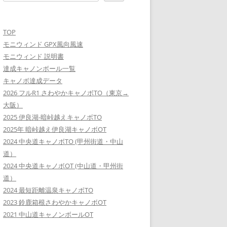
TOP
モニウィンド GPX風向風速
モニウィンド 説明書
達成キャノンボール一覧
キャノボ達成データ
2026 フルR1 さわやかキャノボTO（東京→
大阪）
2025 伊良湖-暗峠越えキャノボTO
2025年 暗峠越え伊良湖キャノボOT
2024 中央道キャノボTO (甲州街道・中山
道）
2024 中央道キャノボOT (中山道・甲州街
道）
る時は現状をご確認ください
2024 最短距離温泉キャノボTO
2023 鈴鹿箱根さわやかキャノボOT
2021 中山道キャノンボールOT