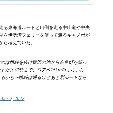
走る東海道ルートと山側を走る中山道や中央
湖を伊勢湾フェリーを使って渡るキャノボが
から考えていた。
なのは暗峠を抜け猿沢の池から奈良町を通っ
トだと伊勢までグロアベ15km/hくらいし
あるかも〜暗峠は通るけどあと別ルートなら
ber 2, 2022