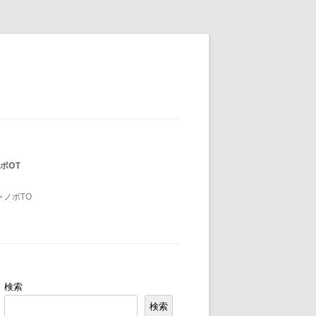
ボOT
ャノボTO
検索
検索