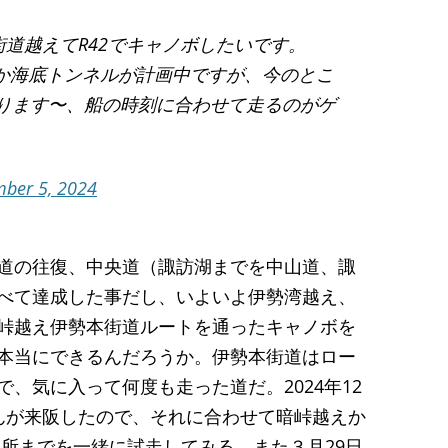
街道越えてR42でキャノボしたいです。
路は橋か海底トンネルが計画中ですが、今のとこ
なります〜、船の時刻に合わせて走るのがゲ
ber 5, 2024
道の往復、中央道（諏訪湖までを中山道、諏
べて達成した事だし、いよいよ伊勢湾越え、
峠越え伊勢本街道ルートを通ったキャノボを
本当にできるんだろうか。伊勢本街道はロー
、気に入って何度も走った道だ。2024年12
んが来阪したので、それに合わせて暗峠越えか
る所までを一緒に試走してみる。また３月29日