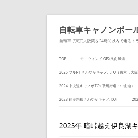
コ
ン
自転車キャノンボー
テ
ン
ツ
自転車で東京大阪間を24時間以内で走るト
へ
ス
キ
TOP
モニウィンド GPX風向風速
ッ
プ
2026 フルR1 さわやかキャノボTO（東京→大
2024 中央道キャノボTO (甲州街道・中山道）
2023 鈴鹿箱根さわやかキャノボOT
20
2025年 暗峠越え伊良湖