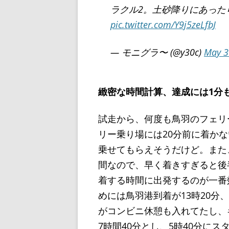
ラクル2。土砂降りにあった
pic.twitter.com/Y9j5zeLfbJ
— モニグラ〜 (@y30c)
May 3
緻密な時間計算、達成には1分
試走から、何度も鳥羽のフェリ
リー乗り場には20分前に着か
乗せてもらえそうだけど。また
間なので、早く着きすぎると後
着する時間に出発するのが一番
めには鳥羽港到着が13時20分
がコンビニ休憩も入れてたし、
7時間40分とし、5時40分に