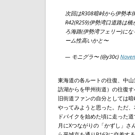
次回はR308暗峠から伊勢本
R42(R259)伊勢湾口道
ろ海路(伊勢湾フェリー)に
ーム性高いかと〜
— モニグラ〜 (@y30c)
Novem
東海道の各ルートの往復、中山
訪湖からを甲州街道）の往復す
旧街道ファンの自分としては暗
やってみようと思った。ただ、
ドバイクを始めた頃に走った道で
月にXつながりの「かずし」さ
ら平城京を通りR163に交差す