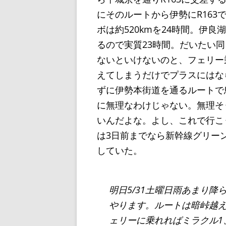
にそのルートから伊勢にR16
ボは約520kmを24時間。伊良
るので実質23時間。だいたい
ないといけないのと、フェリー
えてしまうだけでプラスにはなら
ずに伊勢本街道を通るルートで
に無理なわけじゃない。無理そ
いんだよな。よし、これで行こ
は3日前までなら新幹線グリーン
していた。
明日5/31土曜日雨あまり降
やります。ルートは暗峠越え伊
ェリーに乗れればミラクル1