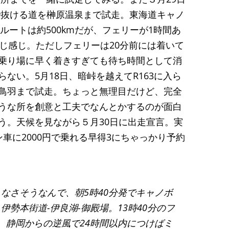
3で抜ける道を榊原温泉まで試走。東海道キャノ
湖ルートは約500kmだが、フェリーが1時間あ
同じ感じ。ただしフェリーは20分前には着いて
乗り場に早く着きすぎても待ち時間として消
ない。5月18日、暗峠を越えてR163に入ら
鳥羽まで試走。ちょっと無理目だけど、完全
うな所を創意と工夫でなんとかするのが面白
う。天候を見ながら５月30日に出走宣言。実
車に2000円で乗れる早得3にちゃっかり予約
らなさそうなんで、朝5時40分発でキャノボ
勢本街道-伊良湖-御殿場。13時40分のフ
、静岡からの逆風で24時間以内につけばミ