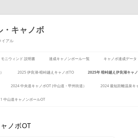
ル・キャノボ
ライアル
モニウィンド 説明書
達成キャノンボール一覧
キャノボ達成データ
阪）
2025 伊良湖-暗峠越えキャノボTO
2025年 暗峠越え伊良湖キャノ
2024 中央道キャノボOT (中山道・甲州街道）
2024 最短距離温泉キ
21 中山道キャノンボールOT
キャノボOT