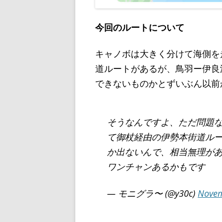
今回のルートについて
キャノボは大きく分けて海側を
道ルートがあるが、鳥羽ー伊良
できないものかとずいぶん以前
そうなんですよ、ただ問題
て御杖経由の伊勢本街道ルー
か出ないんで、相当無理が
ワンチャンあるかもです
— モニグラ〜 (@y30c)
Novem